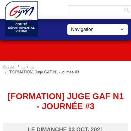
Panneau de gestion des cookies
Accueil
[FORMATION] Juge GAF N1 - journée #3
[FORMATION] JUGE GAF N1
- JOURNÉE #3
LE
DIMANCHE
03
OCT.
2021