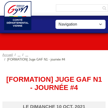
Panneau de gestion des cookies
Accueil
[FORMATION] Juge GAF N1 - journée #4
[FORMATION] JUGE GAF N1
- JOURNÉE #4
LE
DIMANCHE
10
OCT.
2021