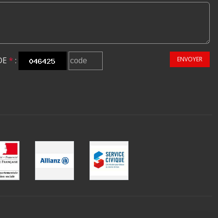
DE
*
:
ENVOYER