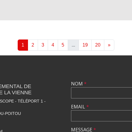
1
2
3
4
5
...
19
20
»
NOM
*
EMENTAL DE
 LA VIENNE
SCOPE - TÉLÉPORT 1 -
EMAIL
*
DU-POITOU
MESSAGE
*
M