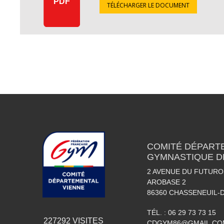
PDF
TÉLÉCHARGER LE DOCUMENT
COMITÉ DÉPART
GYMNASTIQUE DE
2 AVENUE DU FUTURO
AROBASE 2
86360
CHASSENEUIL-
TÉL. :
06 29 73 73 15
227292
VISITES
CDGYM86@GMAIL.CO